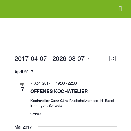
VERANSTALTUNGEN
Verans
2017-04-07
 - 
2026-08-07
Ansic
Liste
Ansich
Datum
Naviga
April 2017
Naviga
wählen.
7. April 2017 19:00
-
22:30
FR.
7
OFFENES KOCHATELIER
Kochatelier Ganz Gänz
Bruderholzstrasse 14, Basel -
Binningen, Schweiz
CHF80
Mai 2017