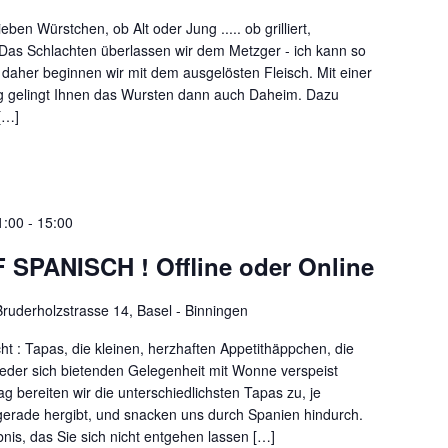
eben Würstchen, ob Alt oder Jung ..... ob grilliert,
 Das Schlachten überlassen wir dem Metzger - ich kann so
 daher beginnen wir mit dem ausgelösten Fleisch. Mit einer
tung gelingt Ihnen das Wursten dann auch Daheim. Dazu
[…]
1:00
-
15:00
SPANISCH ! Offline oder Online
Bruderholzstrasse 14, Basel - Binningen
cht : Tapas, die kleinen, herzhaften Appetithäppchen, die
jeder sich bietenden Gelegenheit mit Wonne verspeist
 bereiten wir die unterschiedlichsten Tapas zu, je
erade hergibt, und snacken uns durch Spanien hindurch.
bnis, das Sie sich nicht entgehen lassen […]