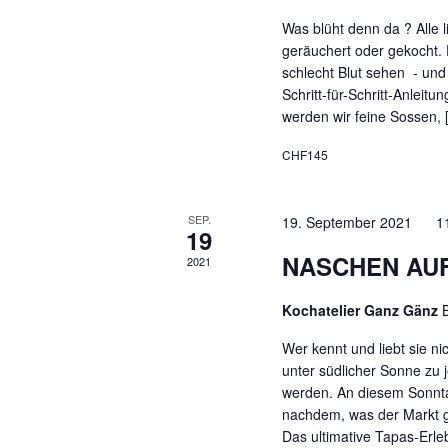
Was blüht denn da ? Alle li
geräuchert oder gekocht.
schlecht Blut sehen - und
Schritt-für-Schritt-Anlei
werden wir feine Sossen, 
CHF145
SEP.
19. September 2021 1
19
NASCHEN AUF 
2021
Kochatelier Ganz Gänz
Wer kennt und liebt sie ni
unter südlicher Sonne zu 
werden. An diesem Sonntag
nachdem, was der Markt g
Das ultimative Tapas-Erle