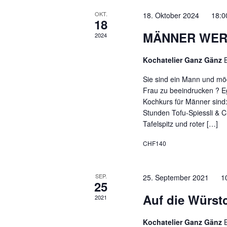
OKT.
18. Oktober 2024 18:0
18
MÄNNER WERF
2024
Kochatelier Ganz Gänz
Sie sind ein Mann und mö
Frau zu beeindrucken ? E
Kochkurs für Männer sind:
Stunden Tofu-Spiessli & 
Tafelspitz und roter […]
CHF140
SEP.
25. September 2021 1
25
Auf die Würstc
2021
Kochatelier Ganz Gänz